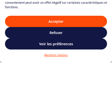
consentement peut avoir un effet négatif sur certaines caractéristiques et
Tours/Blois/Baugé
fonctions.
Accepter
Refuser
Voir les préférences
Mentions légales
Cliquez pour accepter les cookies
marketing et activer ce contenu