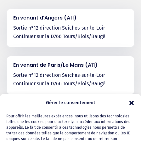
En venant d'Angers (A11)
Sortie n°12 direction Seiches-sur-le-Loir
Continuer sur la D766 Tours/Blois/Baugé
En venant de Paris/Le Mans (A11)
Sortie n°12 direction Seiches-sur-le-Loir
Continuer sur la D766 Tours/Blois/Baugé
Gérer le consentement
En venant de Tours/Saumur (A85)
Pour offrir les meilleures expériences, nous utilisons des technologies
Prendre A85 direction Angers/Saumur
telles que les cookies pour stocker et/ou accéder aux informations des
appareils. Le fait de consentir à ces technologies nous permettra de
Puis rejoindre l’A11 direction Paris/Le Mans
traiter des données telles que le comportement de navigation ou les ID
Prendre la sortie n°12 et continuer sur la D766
uniques sur ce site. Le fait de ne pas consentir ou de retirer son